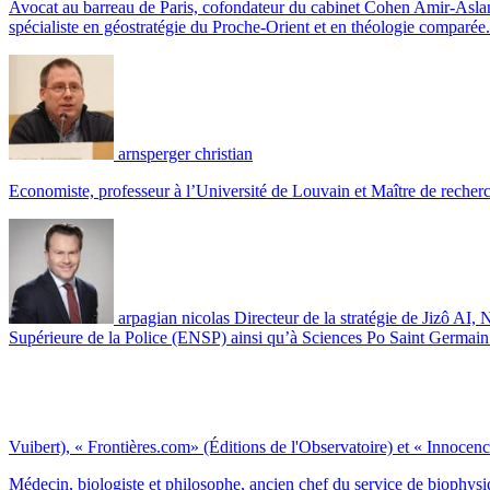
Avocat au barreau de Paris, cofondateur du cabinet Cohen Amir-Aslan
spécialiste en géostratégie du Proche-Orient et en théologie comparée.
arnsperger christian
Economiste, professeur à l’Université de Louvain et Maître de recher
arpagian nicolas
Directeur de la stratégie de Jizô AI
Supérieure de la Police (ENSP) ainsi qu’à Sciences Po Saint Germa
Vuibert), « Frontières.com» (Éditions de l'Observatoire) et « Innocence
Médecin, biologiste et philosophe, ancien chef du service de biophysi