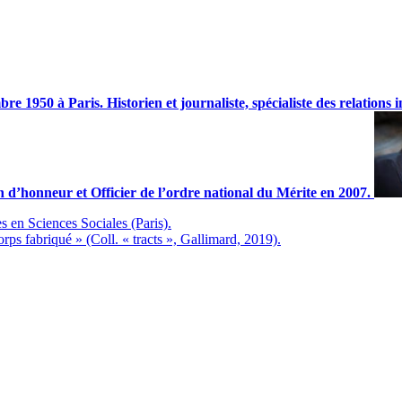
e 1950 à Paris. Historien et journaliste, spécialiste des relations i
on d’honneur et Officier de l’ordre national du Mérite en 2007.
 en Sciences Sociales (Paris).
s fabriqué » (Coll. « tracts », Gallimard, 2019).