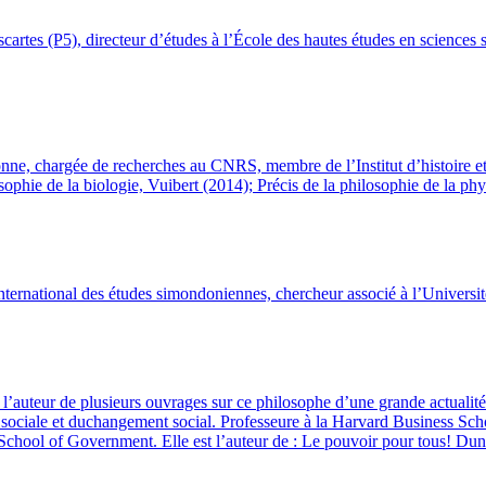
cartes (P5), directeur d’études à l’École des hautes études en sciences s
nne, chargée de recherches au CNRS, membre de l’Institut d’histoire et d
losophie de la biologie, Vuibert (2014); Précis de la philosophie de la p
nternational des études simondoniennes, chercheur associé à l’Universi
 l’auteur de plusieurs ouvrages sur ce philosophe d’une grande actualit
n sociale et duchangement social. Professeure à la Harvard Business Sch
ool of Government. Elle est l’auteur de : Le pouvoir pour tous! Duno