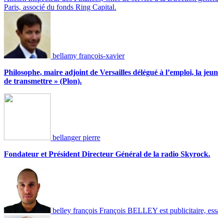
Paris, associé du fonds Ring Capital.
bellamy françois-xavier
Philosophe, maire adjoint de Versailles délégué à l’emploi, la jeu
de transmettre » (Plon).
bellanger pierre
Fondateur et Président Directeur Général de la radio Skyrock.
belley françois
François BELLEY est publicitaire, essay