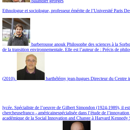
balandier georges
Ethnologue et sociologue, professeur émérite de l’Université Paris Des
barberousse anouk
Philosophe des sciences à la Sorbo
de la transition environnementale. Elle est l’auteur de : Précis de phi
(2010).
barthélémy jean-hugues
Directeur du Centre i
lycée. Spécialiste de l’oeuvre de Gilbert Simondon (1924-1989), il est
chercheusefranco - américainespécialisée dans l’étude de l’innovatio
académique de la Social Innovation and Change à Harvard Kennedy Sch