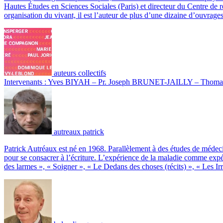
Hautes Études en Sciences Sociales (Paris) et directeur du Centre de r
organisation du vivant, il est l’auteur de plus d’une dizaine d’ouvrages
auteurs collectifs
Intervenants : Yves BIYAH – Pr. Joseph BRUNET-JAILLY – 
autreaux patrick
Patrick Autréaux est né en 1968. Parallèlement à des études de médecine
pour se consacrer à l’écriture. L’expérience de la maladie comme expér
des larmes », « Soigner », « Le Dedans des choses (récits) », « Les Ir