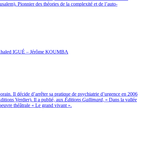
salem). Pionnier des théories de la complexité et de l’auto-
 Khaled IGUÉ – Jérôme KOUMBA
orain. Il décide d’arrêter sa pratique de psychiatrie d’urgence en 2006
itions Verdier). Il a publié, aux
Éditions Gallimard
, « Dans la vallée
euvre théâtrale « Le grand vivant ».