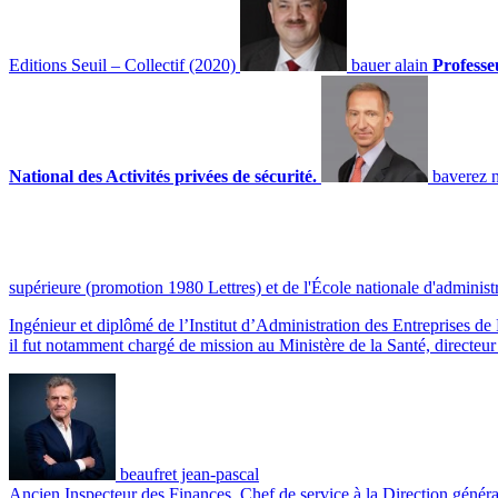
Editions Seuil – Collectif (2020)
bauer alain
Professe
National des Activités privées de sécurité.
baverez 
supérieure (promotion 1980 Lettres) et de l'École nationale d'administ
Ingénieur et diplômé de l’Institut d’Administration des Entreprises
il fut notamment chargé de mission au Ministère de la Santé, directeu
beaufret jean-pascal
Ancien Inspecteur des Finances, Chef de service à la Direction généra