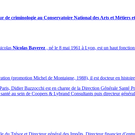
ur de criminologie au Conservatoire National des Arts et Métiers e
nicolas
Nicolas Baverez
, né le
8 mai 1961
à Lyon, est un haut fonctionn
ration (promotion Michel de Montaigne, 1988), il est docteur en histoire
 de Paris, Didier Bazzocchi est en charge de la Direction Générale S
r santé au sein de Coopers & Lybrand Consultants puis directeur généra
le du Trésor et Directeur général des Impôts, Directeur financier d’en