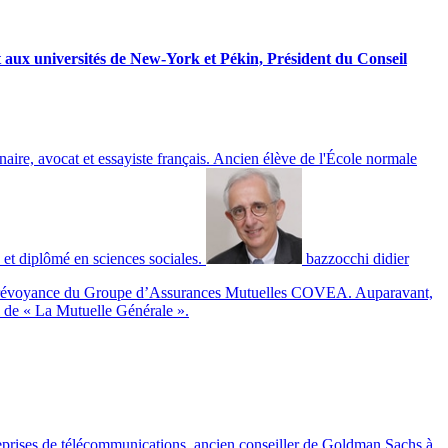
t aux universités de New-York et Pékin, Président du Conseil
aire, avocat et essayiste français. Ancien élève de l'École normale
 et diplômé en sciences sociales
.
bazzocchi didier
anté Prévoyance du Groupe d’Assurances Mutuelles COVEA. Auparavant,
l de « La Mutuelle Générale ».
treprises de télécommunications, ancien conseiller de Goldman Sachs à