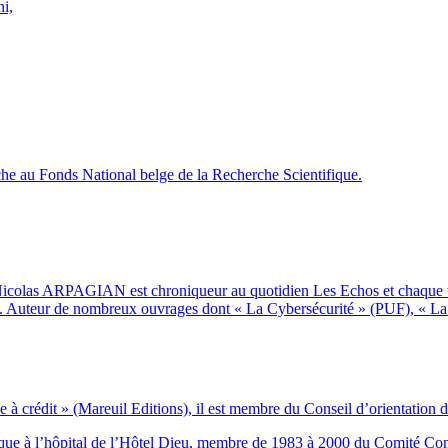
i,
che au Fonds National belge de la Recherche Scientifique.
, Nicolas ARPAGIAN est chroniqueur au quotidien Les Echos et chaque w
in. Auteur de nombreux ouvrages dont « La Cybersécurité » (PUF), « L
 à crédit » (Mareuil Editions), il est membre du Conseil d’orientation de
que à l’hôpital de l’Hôtel Dieu, membre de 1983 à 2000 du Comité Consul