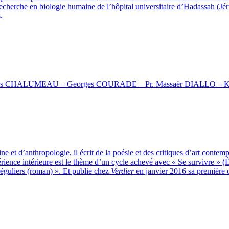
echerche en biologie humaine de l’hôpital universitaire d’Hadassah (Jéru
.
Thomas CHALUMEAU – Georges COURADE – Pr. Massaër DIALLO –
 et d’anthropologie, il écrit de la poésie et des critiques d’art contemp
ience intérieure est le thème d’un cycle achevé avec « Se survivre » (Éd
réguliers (roman) ». Et publie chez
Verdier
en janvier 2016 sa première o