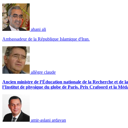
ahani ali
Ambassadeur de la République Islamique d'Iran.
allègre claude
Ancien ministre de l’Éducation nationale de la Recherche et de la 
l’Institut de physique du globe de Paris. Prix Crafoord et la Méd
amir-aslani ardavan