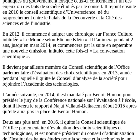
politiques du gouvernement lorsque ceux-ci concernaient l’un des
enjeux ou des faits de société étudiés par le conseil. Il rejoint ensuite
en 2010 le conseil scientifique d’Universcience, né du
rapprochement entre le Palais de la Découverte et la Cité des
sciences et de l’industrie.
En 2012, il commence à animer une chronique sur France Culture,
intitulée « Le Monde selon Étienne Klein ». Il l’animera pendant 2
ans, jusqu’en mars 2014, et commencera par la suite en septembre
une nouvelle émission, intitulée cette fois-ci « La conversation
scientifique ».
Il devient par ailleurs membre du Conseil scientifique de l’Office
parlementaire d’évaluation des choix scientifiques en 2013, année
pendant laquelle il quitte le Conseil d’analyse de la société pour
rejoindre l’Académie des technologies.
L’année suivante, en 2014, il est mandaté par Benoit Hamon pour
présider le jury de la Conférence nationale sur l’évaluation à l’école,
dont il livrera le rapport à Najat Vallaud-Belkacem début 2015 après
qu’elle aura pris la place de Benoit Hamon.
Deux ans plus tard, en 2016, il quitte le Conseil scientifique de
l’Office parlementaire d’évaluation des choix scientifiques et
technologiques, et est nommé président du conseil d’administration
de l’Institut des hautes études pour la science et la technologie, un