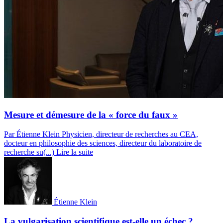
Mesure et démesure de la « force du faux »
Par Étienne Klein
Physicien, directeur de recherches au CEA,
docteur en philosophie des sciences, directeur du laboratoire de
recherche su(...)
Lire la suite
Étienne Klein
La vulgarisation scientifique est-elle un échec ?