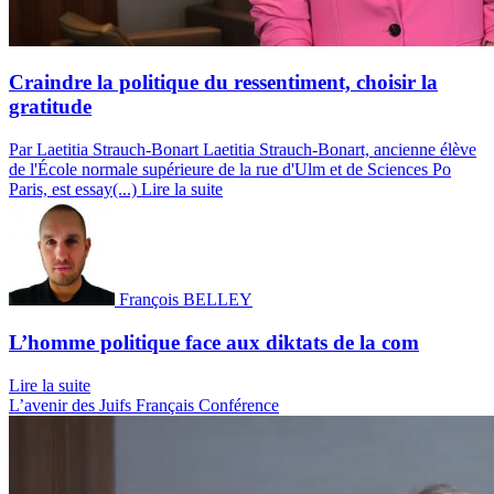
Craindre la politique du ressentiment, choisir la
gratitude
Par Laetitia Strauch-Bonart
Laetitia Strauch-Bonart, ancienne élève
de l'École normale supérieure de la rue d'Ulm et de Sciences Po
Paris, est essay(...)
Lire la suite
François BELLEY
L’homme politique face aux diktats de la com
Lire la suite
L’avenir des Juifs Français
Conférence