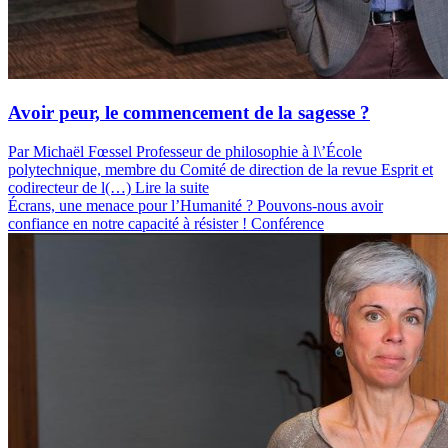
Avoir peur, le commencement de la sagesse ?
Par Michaël Fœssel
Professeur de philosophie à l\’École
polytechnique, membre du Comité de direction de la revue Esprit et
codirecteur de l(…)
Lire la suite
Écrans, une menace pour l’Humanité ? Pouvons-nous avoir
confiance en notre capacité à résister !
Conférence