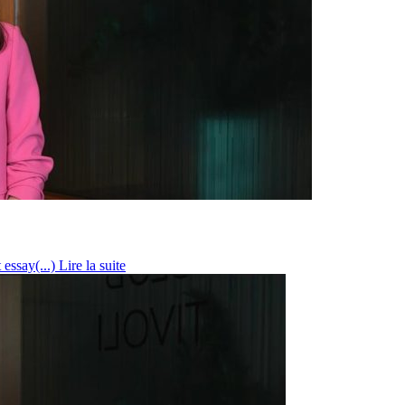
 essay(...)
Lire la suite