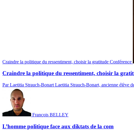
Craindre la politique du ressentiment, choisir la gratitude
Conférence
Craindre la politique du ressentiment, choisir la grati
Par Laetitia Strauch-Bonart
Laetitia Strauch-Bonart, ancienne élève de
François BELLEY
L’homme politique face aux diktats de la com