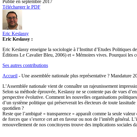
Publié en
septembre 2017
Télécharger le PDF
Eric Keslassy
Eric Keslassy :
Eric Keslassy enseigne la sociologie à l’Institut d’Etudes Politiques 
Éditions Le Cavalier Bleu, 2006) et « Mémoires vives. Pourquoi les 
Ses autres contributions
Accueil
-
Une assemblée nationale plus représentative ? Mandature 2
L’Assemblée nationale vient de connaître un rajeunissement impression
Selon sa méthode éprouvée, Keslassy ne se contente pas de vues d’ensemb
perspective évolutive. Comment les nouvelles organisations politiques n
d’un système politique qui préserverait les électeurs de toute lassitud
quotidien ?
Reste que l’ambiguë « transparence » apparaît comme la seule valeur qu
de forces que s’exerce cet art en faveur ou non de l’intérêt général. L’i
renouvellement de nos concitoyens trouve des implications sociales da
Par Eric KESLASSY