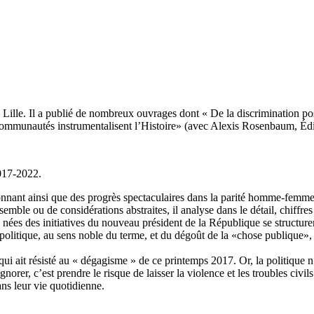
de Lille. Il a publié de nombreux ouvrages dont « De la discrimination p
communautés instrumentalisent l’Histoire» (avec Alexis Rosenbaum, Édi
017-2022.
nant ainsi que des progrès spectaculaires dans la parité homme-femme e
le ou de considérations abstraites, il analyse dans le détail, chiffres e
ées des initiatives du nouveau président de la République se structurent-
e politique, au sens noble du terme, et du dégoût de la «chose publique»,
i ait résisté au « dégagisme » de ce printemps 2017. Or, la politique n’
gnorer, c’est prendre le risque de laisser la violence et les troubles civi
ns leur vie quotidienne.