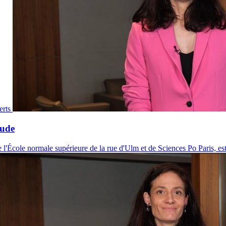
erts
tude
 l'École normale supérieure de la rue d'Ulm et de Sciences Po Paris, est