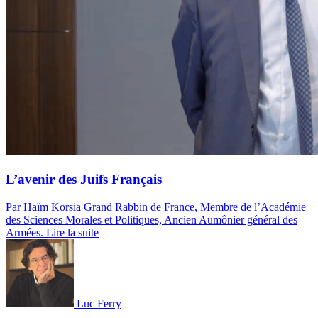
L’avenir des Juifs Français
Par Haïm Korsia
Grand Rabbin de France, Membre de l’Académie
des Sciences Morales et Politiques, Ancien Aumônier général des
Armées.
Lire la suite
Luc Ferry