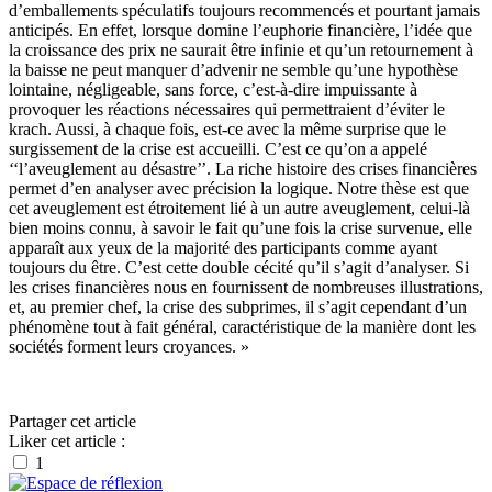
d’emballements spéculatifs toujours recommencés et pourtant jamais
anticipés. En effet, lorsque domine l’euphorie financière, l’idée que
la croissance des prix ne saurait être infinie et qu’un retournement à
la baisse ne peut manquer d’advenir ne semble qu’une hypothèse
lointaine, négligeable, sans force, c’est-à-dire impuissante à
provoquer les réactions nécessaires qui permettraient d’éviter le
krach. Aussi, à chaque fois, est-ce avec la même surprise que le
surgissement de la crise est accueilli. C’est ce qu’on a appelé
‘‘l’aveuglement au désastre’’. La riche histoire des crises financières
permet d’en analyser avec précision la logique. Notre thèse est que
cet aveuglement est étroitement lié à un autre aveuglement, celui-là
bien moins connu, à savoir le fait qu’une fois la crise survenue, elle
apparaît aux yeux de la majorité des participants comme ayant
toujours du être. C’est cette double cécité qu’il s’agit d’analyser. Si
les crises financières nous en fournissent de nombreuses illustrations,
et, au premier chef, la crise des subprimes, il s’agit cependant d’un
phénomène tout à fait général, caractéristique de la manière dont les
sociétés forment leurs croyances. »
par andré Orléan
Partager cet article
Liker cet article :
1