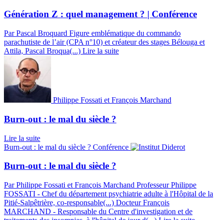
Génération Z : quel management ? | Conférence
Par Pascal Broquard
Figure emblématique du commando
parachutiste de l’air (CPA n°10) et créateur des stages Bélouga et
Attila, Pascal Broqua(...)
Lire la suite
Philippe Fossati et François Marchand
Burn-out : le mal du siècle ?
Lire la suite
Burn-out : le mal du siècle ?
Conférence
Burn-out : le mal du siècle ?
Par Philippe Fossati et François Marchand
Professeur Philippe
FOSSATI - Chef du département psychiatrie adulte à l'Hôpital de la
Pitié-Salpêtrière, co-responsable(...)
Docteur François
MARCHAND - Responsable du Centre d'investigation et de