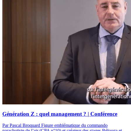
Génération Z : quel management ? | Conférence
Par Pascal Broquard
Figure emblématique du commando
parachutiste de l’air (CPA n°10) et créateur des stages Bélouga et