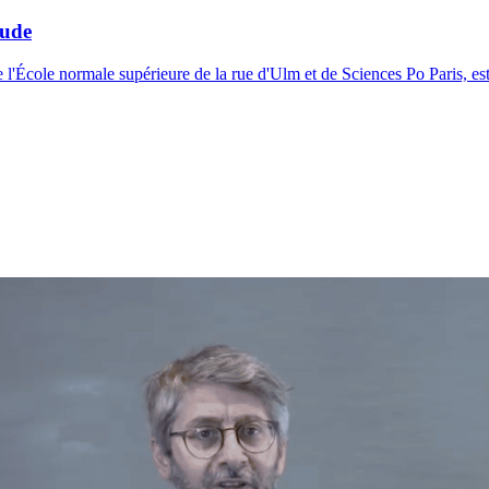
tude
 l'École normale supérieure de la rue d'Ulm et de Sciences Po Paris, est