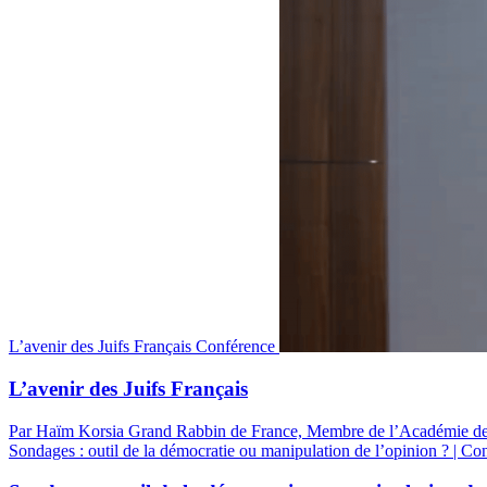
L’avenir des Juifs Français
Conférence
L’avenir des Juifs Français
Par Haïm Korsia
Grand Rabbin de France, Membre de l’Académie des
Sondages : outil de la démocratie ou manipulation de l’opinion ? | C