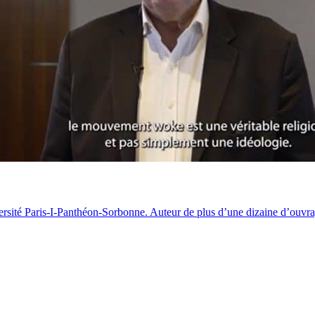
ersité Paris-I-Panthéon-Sorbonne. Au­teur de plus d’une dizaine d’ouvra