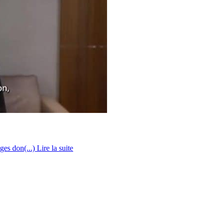
ges don(...)
Lire la suite