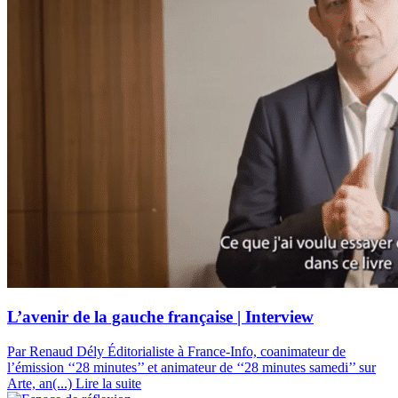
L’avenir de la gauche française | Interview
Par Renaud Dély
Éditorialiste à France-Info, coanimateur de
l’émission ‘‘28 minutes’’ et animateur de ‘‘28 minutes samedi’’ sur
Arte, an(...)
Lire la suite