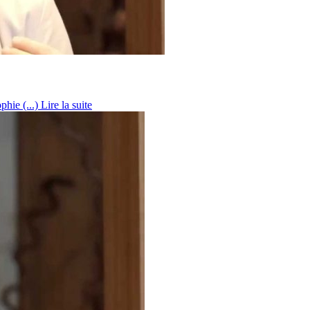
phie (...)
Lire la suite