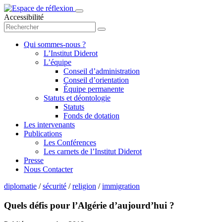
Accessibilité
Qui sommes-nous ?
L’Institut Diderot
L’équipe
Conseil d’administration
Conseil d’orientation
Équipe permanente
Statuts et déontologie
Statuts
Fonds de dotation
Les intervenants
Publications
Les Conférences
Les carnets de l’Institut Diderot
Presse
Nous Contacter
diplomatie
/
sécurité
/
religion
/
immigration
Quels défis pour l’Algérie d’aujourd’hui ?