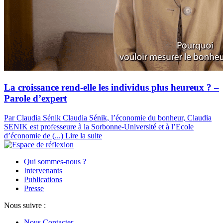
La croissance rend-elle les individus plus heureux ? –
Parole d’expert
Par Claudia Sénik
Claudia Sénik, l’économie du bonheur, Claudia
SENIK est professeure à la Sorbonne-Université et à l’Ecole
d’économie de (...)
Lire la suite
Qui sommes-nous ?
Intervenants
Publications
Presse
Nous suivre :
Nous Contacter