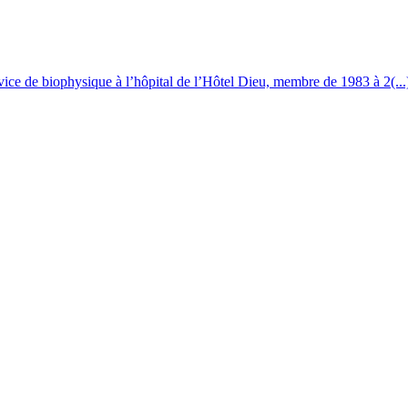
vice de biophysique à l’hôpital de l’Hôtel Dieu, membre de 1983 à 2(..