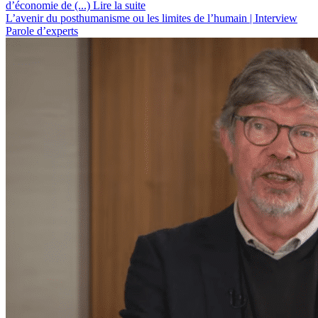
d’économie de (...)
Lire la suite
L’avenir du posthumanisme ou les limites de l’humain | Interview
Parole d’experts