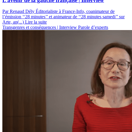
L’avenir de la gauche française | Interview
Par Renaud Dély
Éditorialiste à France-Info, coanimateur de
l’émission ‘‘28 minutes’’ et animateur de ‘‘28 minutes samedi’’ sur
Arte, an(...)
Lire la suite
Transgenres et conséquences | Interview
Parole d’experts