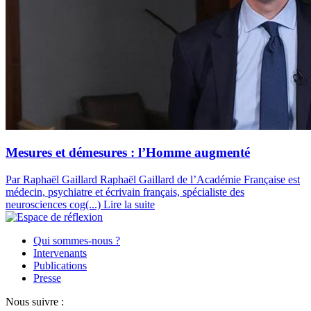
Mesures et démesures : l’Homme augmenté
Par Raphaël Gaillard
Raphaël Gaillard de l’Académie Française est
médecin, psychiatre et écrivain français, spécialiste des
neurosciences cog(...)
Lire la suite
Qui sommes-nous ?
Intervenants
Publications
Presse
Nous suivre :