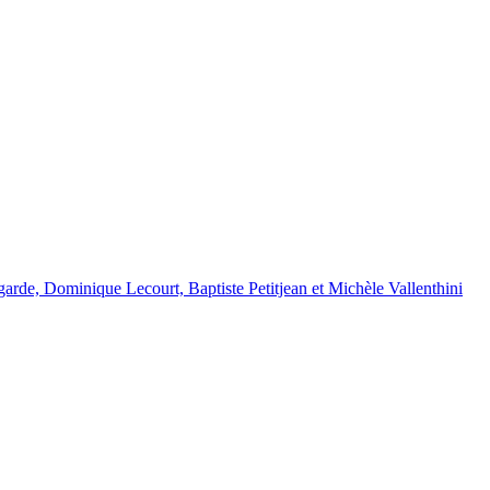
arde, Dominique Lecourt, Baptiste Petitjean et Michèle Vallenthini