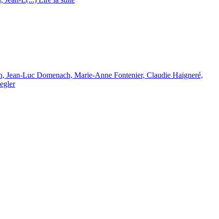
on, Jean-Luc Domenach, Marie-Anne Fontenier, Claudie Haigneré,
egler