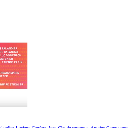
Balandier, Luciano Canfora, Jean-Claude casanova, Antoine Compagnon,