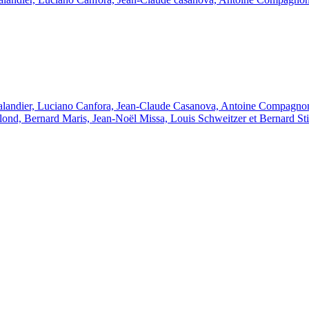
s Balandier, Luciano Canfora, Jean-Claude Casanova, Antoine Compagn
ond, Bernard Maris, Jean-Noël Missa, Louis Schweitzer et Bernard Sti